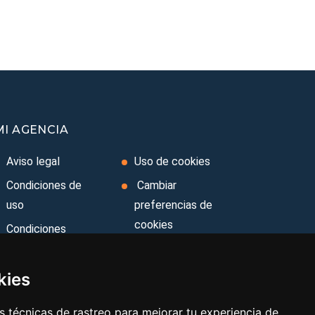
MI AGENCIA
Aviso legal
Uso de cookies
Condiciones de
Cambiar
uso
preferencias de
cookies
Condiciones
Generales
Area privada
Ley de Viajes
Contacto
kies
Combinados
 técnicas de rastreo para mejorar tu experiencia de