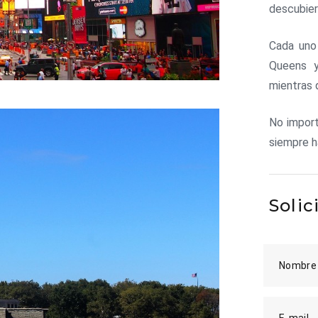
descubier
Cada uno 
Queens y
mientras 
No import
siempre h
Solic
Nombre
E-mail