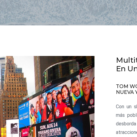
Multi
En Un
TOM WO
NUEVA 
Con un s
más pobl
desbord
atraccio