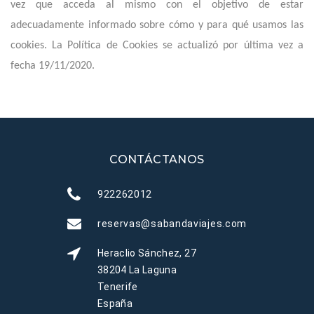
vez que acceda al mismo con el objetivo de estar
adecuadamente informado sobre cómo y para qué usamos las
cookies. La Política de Cookies se actualizó por última vez a
fecha 19/11/2020.
CONTÁCTANOS
922262012
reservas@sabandaviajes.com
Heraclio Sánchez, 27
38204 La Laguna
Tenerife
España